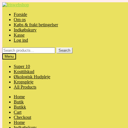
Skip
Skip
to
to
Forside
navigation
content
Om os
Købs & frakt betingelser
Indkøbskurv
Kasse
Log ind
Search
Search
for:
Menu
Super 10
Kosttilskud
Økologisk Hudpleje
Kropspleje
All Products
Home
Butik
Butikk
Cart
Checkout
Home
Indkøbskurv