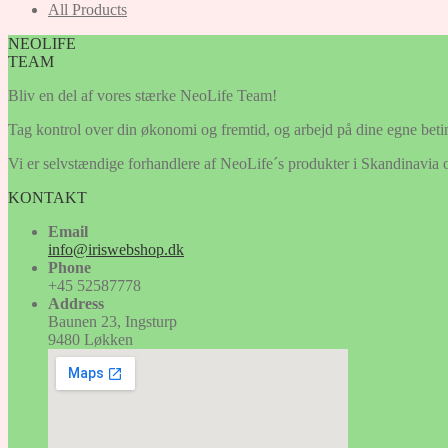
All Products
NEOLIFE
TEAM
Bliv en del af vores stærke NeoLife Team!
Tag kontrol over din økonomi og fremtid, og arbejd på dine egne betin
Vi er selvstændige forhandlere af NeoLife´s produkter i Skandinavia o
KONTAKT
Email
info@iriswebshop.dk
Phone
+45 52587778
Address
Baunen 23, Ingsturp
9480 Løkken