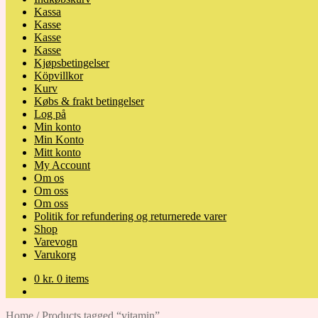
Kassa
Kasse
Kasse
Kasse
Kjøpsbetingelser
Köpvillkor
Kurv
Købs & frakt betingelser
Log på
Min konto
Min Konto
Mitt konto
My Account
Om os
Om oss
Om oss
Politik for refundering og returnerede varer
Shop
Varevogn
Varukorg
0
kr.
0 items
Home
/
Products tagged “vitamin”