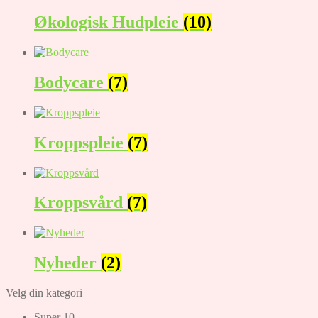
Økologisk Hudpleie
(10)
Bodycare
(7)
Kroppspleie
(7)
Kroppsvård
(7)
Nyheder
(2)
Velg din kategori
Super 10