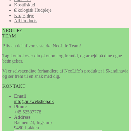
Kosttilskud
Økologisk Hudpleje
Kropspleje
All Products
NEOLIFE
TEAM
Bliv en del af vores stærke NeoLife Team!
Tag kontrol over din økonomi og fremtid, og arbejd på dine egne
betingelser.
Vi er selvstændige forhandlere af NeoLife´s produkter i Skandinavia
og ser frem til en snak med dig.
KONTAKT
Email
info@iriswebshop.dk
Phone
+45 52587778
Address
Baunen 23, Ingsturp
9480 Løkken