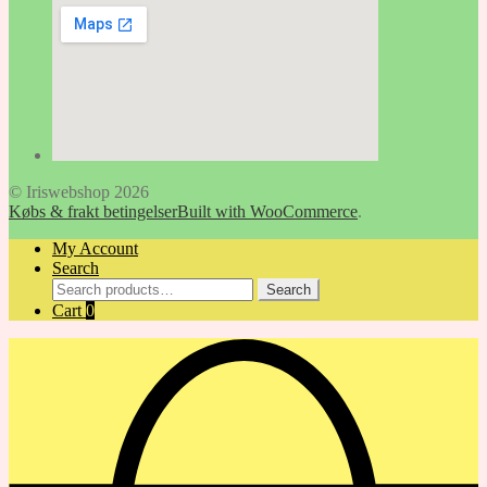
© Iriswebshop 2026
Købs & frakt betingelser
Built with WooCommerce
.
My Account
Search
Search
Search
for:
Cart
0