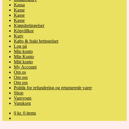
Kassa
Kasse
Kasse
Kasse
Kjøpsbetingelser
Köpvillkor
Kurv
Købs & frakt betingelser
Log på
Min konto
Min Konto
Mitt konto
My Account
Om os
Om oss
Om oss
Politik for refundering og returnerede varer
Shop
Varevogn
Varukorg
0
kr.
0 items