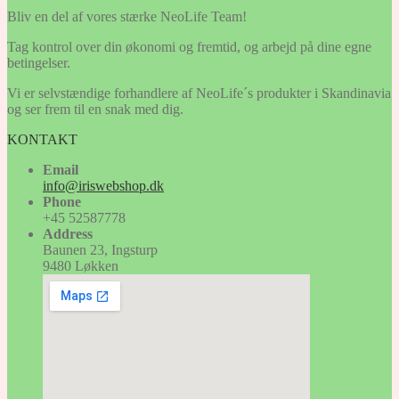
Bliv en del af vores stærke NeoLife Team!
Tag kontrol over din økonomi og fremtid, og arbejd på dine egne
betingelser.
Vi er selvstændige forhandlere af NeoLife´s produkter i Skandinavia
og ser frem til en snak med dig.
KONTAKT
Email
info@iriswebshop.dk
Phone
+45 52587778
Address
Baunen 23, Ingsturp
9480 Løkken