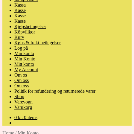
Kassa
Kasse
Kasse
Kasse
Kjøpsbetingelser
Köpvillkor
Kurv
Købs & frakt betingelser
Log på
Min konto
Min Konto
Mitt konto
My Account
Om os
Om oss
Om oss
Politik for refundering og returnerede varer
Shop
Varevogn
Varukorg
0
kr.
0 items
Home
/
Min Konto