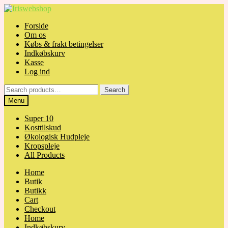
Skip
Skip
to
to
Forside
navigation
content
Om os
Købs & frakt betingelser
Indkøbskurv
Kasse
Log ind
Search
Search
for:
Menu
Super 10
Kosttilskud
Økologisk Hudpleje
Kropspleje
All Products
Home
Butik
Butikk
Cart
Checkout
Home
Indkøbskurv