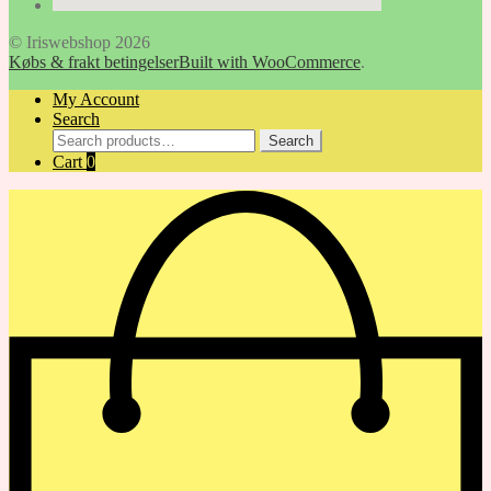
© Iriswebshop 2026
Købs & frakt betingelser
Built with WooCommerce
.
My Account
Search
Search
Search
for:
Cart
0