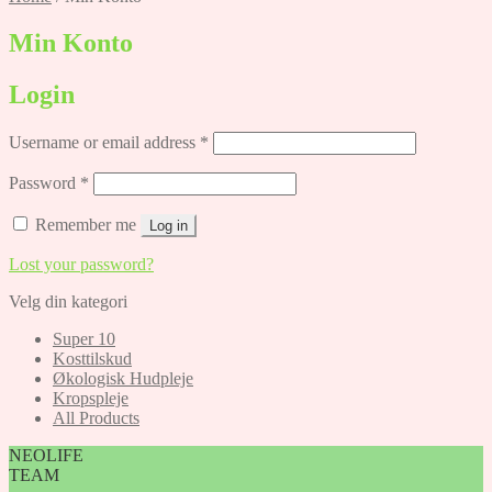
Min Konto
Login
Required
Username or email address
*
Required
Password
*
Remember me
Log in
Lost your password?
Velg din kategori
Super 10
Kosttilskud
Økologisk Hudpleje
Kropspleje
All Products
NEOLIFE
TEAM