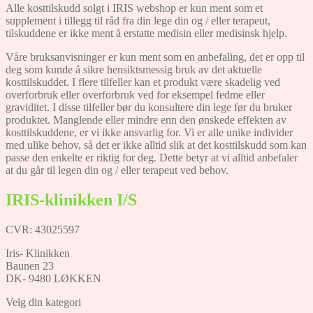
Alle kosttilskudd solgt i IRIS webshop er kun ment som et
supplement i tillegg til råd fra din lege din og / eller terapeut,
tilskuddene er ikke ment å erstatte medisin eller medisinsk hjelp.
Våre bruksanvisninger er kun ment som en anbefaling, det er opp til
deg som kunde å sikre hensiktsmessig bruk av det aktuelle
kosttilskuddet. I flere tilfeller kan et produkt være skadelig ved
overforbruk eller overforbruk ved for eksempel fedme eller
graviditet. I disse tilfeller bør du konsultere din lege før du bruker
produktet. Manglende eller mindre enn den ønskede effekten av
kosttilskuddene, er vi ikke ansvarlig for. Vi er alle unike individer
med ulike behov, så det er ikke alltid slik at det kosttilskudd som kan
passe den enkelte er riktig for deg. Dette betyr at vi alltid anbefaler
at du går til legen din og / eller terapeut ved behov.
IRIS-klinikken I/S
CVR: 43025597
Iris- Klinikken
Baunen 23
DK- 9480 LØKKEN
Velg din kategori