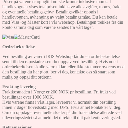
Priser på varene er oppgitt i norske kroner inklusive moms. I
handlevognen vises totalprisen inklusive alle avgifter, moms, frakt
og eventuelle betalingsgebyr. Betalingsvilkår oppgis i
handlevognen, avhenging av valgt betalingsmåte. Du kan betale
med Visa -og Master kort i vår webshop. Betalingen trekkes fra din
konto samma dag som varene sendes fra vårt lager.
Ordrebekreftelse
Ved bestilling av varer i IRIS Webshop får du en ordrebekreftelse
sendt til den e-postadressen du oppgav ved bestilling. Hvis noe i
ordrebekreftelsen skulle være uklart eller ikke stemmer overens med
den bestilling du har gjort, ber vi deg kontakte oss så snart som
mulig og oppgi ditt ordrenr.
Frakt og levering
Fraktkostnaden i Norge er 200 NOK pr bestilling. Fri frakt ved
bestillinger over 1000 NOK.
Hvis varene finns i vårt lager, levererer vi normalt din bestilling
innen 7 dager hovedsaklig med UPS. Hvis annet kontakter vi deg.
Om du oppdager eventuelle skader på din forsendelse allerede ved
utleveringsstedet så anmeld det direkte til ditt pakkeutleveringsted.
Reklamasjoner