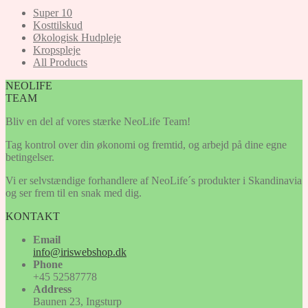
Super 10
Kosttilskud
Økologisk Hudpleje
Kropspleje
All Products
NEOLIFE
TEAM
Bliv en del af vores stærke NeoLife Team!
Tag kontrol over din økonomi og fremtid, og arbejd på dine egne
betingelser.
Vi er selvstændige forhandlere af NeoLife´s produkter i Skandinavia
og ser frem til en snak med dig.
KONTAKT
Email
info@iriswebshop.dk
Phone
+45 52587778
Address
Baunen 23, Ingsturp