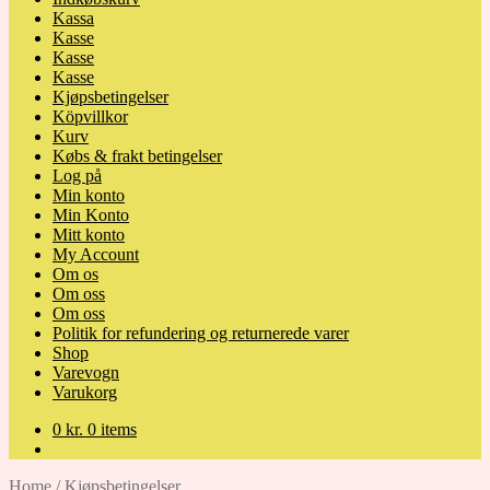
Kassa
Kasse
Kasse
Kasse
Kjøpsbetingelser
Köpvillkor
Kurv
Købs & frakt betingelser
Log på
Min konto
Min Konto
Mitt konto
My Account
Om os
Om oss
Om oss
Politik for refundering og returnerede varer
Shop
Varevogn
Varukorg
0
kr.
0 items
Home
/
Kjøpsbetingelser