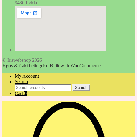
9480 Løkken
© Iriswebshop 2026
Købs & frakt betingelser
Built with WooCommerce
.
My Account
Search
Search
Search
for:
Cart
0