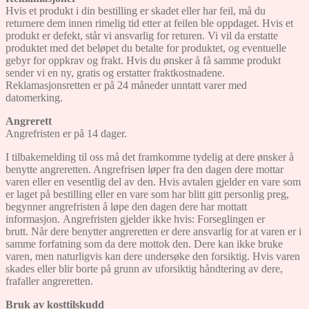
Hvis et produkt i din bestilling er skadet eller har feil, må du
returnere dem innen rimelig tid etter at feilen ble oppdaget. Hvis et
produkt er defekt, står vi ansvarlig for returen. Vi vil da erstatte
produktet med det beløpet du betalte for produktet, og eventuelle
gebyr for oppkrav og frakt. Hvis du ønsker å få samme produkt
sender vi en ny, gratis og erstatter fraktkostnadene.
Reklamasjonsretten er på 24 måneder unntatt varer med
datomerking.
Angrerett
Angrefristen er på 14 dager.
I tilbakemelding til oss må det framkomme tydelig at dere ønsker å
benytte angreretten. Angrefrisen løper fra den dagen dere mottar
varen eller en vesentlig del av den. Hvis avtalen gjelder en vare som
er laget på bestilling eller en vare som har blitt gitt personlig preg,
begynner angrefristen å løpe den dagen dere har mottatt
informasjon. Angrefristen gjelder ikke hvis: Forseglingen er
brutt. Når dere benytter angreretten er dere ansvarlig for at varen er i
samme forfatning som da dere mottok den. Dere kan ikke bruke
varen, men naturligvis kan dere undersøke den forsiktig. Hvis varen
skades eller blir borte på grunn av uforsiktig håndtering av dere,
frafaller angreretten.
Bruk av kosttilskudd