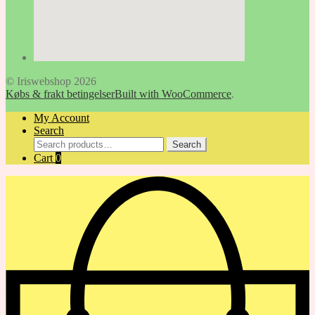
© Iriswebshop 2026
Købs & frakt betingelser
Built with WooCommerce
.
My Account
Search
Search
Search
for:
Cart
0