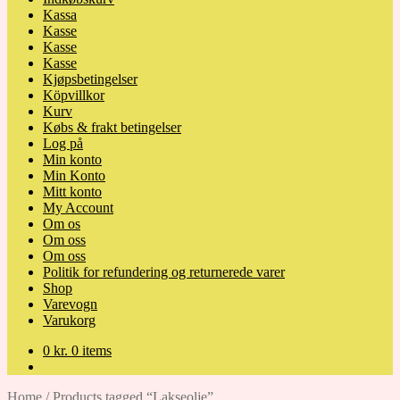
Kassa
Kasse
Kasse
Kasse
Kjøpsbetingelser
Köpvillkor
Kurv
Købs & frakt betingelser
Log på
Min konto
Min Konto
Mitt konto
My Account
Om os
Om oss
Om oss
Politik for refundering og returnerede varer
Shop
Varevogn
Varukorg
0
kr.
0 items
Home
/
Products tagged “Lakseolje”