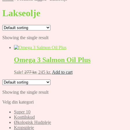
Lakseolje
Showing the single result
Omega 3 Salmon Oil Plus
Original
Current
Sale!
277
kr.
245
kr.
Add to cart
price
price
was:
is:
277 kr..
245 kr..
Showing the single result
Velg din kategori
Super 10
Kosttilskud
Økologisk Hudpleje
Kropspleje