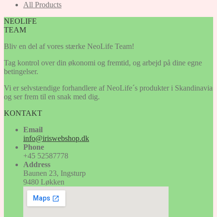
All Products
NEOLIFE
TEAM
Bliv en del af vores stærke NeoLife Team!
Tag kontrol over din økonomi og fremtid, og arbejd på dine egne
betingelser.
Vi er selvstændige forhandlere af NeoLife´s produkter i Skandinavia
og ser frem til en snak med dig.
KONTAKT
Email
info@iriswebshop.dk
Phone
+45 52587778
Address
Baunen 23, Ingsturp
9480 Løkken