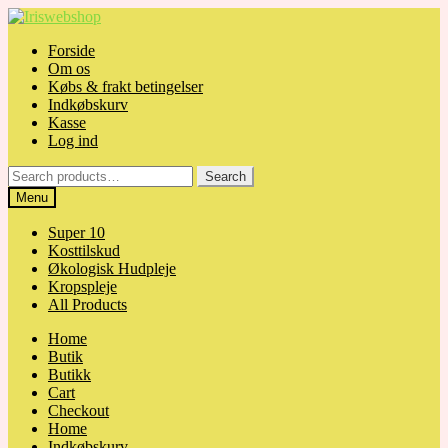
Skip
Skip
to
to
Forside
navigation
content
Om os
Købs & frakt betingelser
Indkøbskurv
Kasse
Log ind
Search
Search
for:
Menu
Super 10
Kosttilskud
Økologisk Hudpleje
Kropspleje
All Products
Home
Butik
Butikk
Cart
Checkout
Home
Indkøbskurv