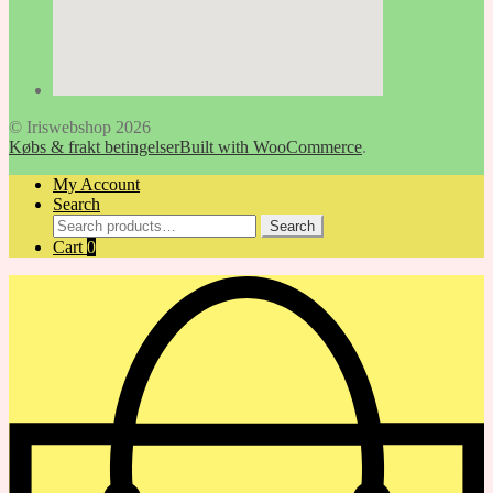
© Iriswebshop 2026
Købs & frakt betingelser
Built with WooCommerce
.
My Account
Search
Search
Search
for:
Cart
0