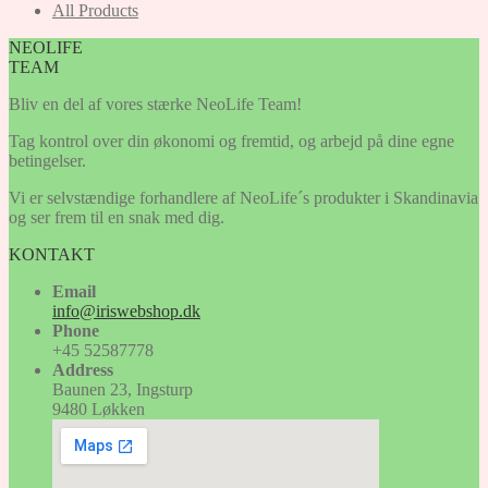
All Products
NEOLIFE
TEAM
Bliv en del af vores stærke NeoLife Team!
Tag kontrol over din økonomi og fremtid, og arbejd på dine egne
betingelser.
Vi er selvstændige forhandlere af NeoLife´s produkter i Skandinavia
og ser frem til en snak med dig.
KONTAKT
Email
info@iriswebshop.dk
Phone
+45 52587778
Address
Baunen 23, Ingsturp
9480 Løkken