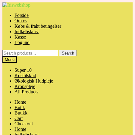
Skip
Skip
to
to
Forside
navigation
content
Om os
Købs & frakt betingelser
Indkøbskurv
Kasse
Log ind
Search
Search
for:
Menu
Super 10
Kosttilskud
Økologisk Hudpleje
Kropspleje
All Products
Home
Butik
Butikk
Cart
Checkout
Home
Indkøbskurv