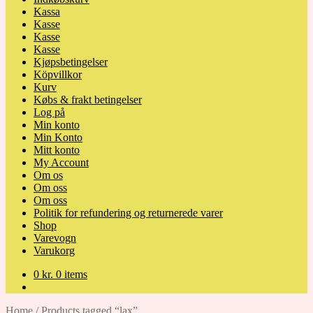
Kassa
Kasse
Kasse
Kasse
Kjøpsbetingelser
Köpvillkor
Kurv
Købs & frakt betingelser
Log på
Min konto
Min Konto
Mitt konto
My Account
Om os
Om oss
Om oss
Politik for refundering og returnerede varer
Shop
Varevogn
Varukorg
0
kr.
0 items
Home
/
Products tagged “lax”