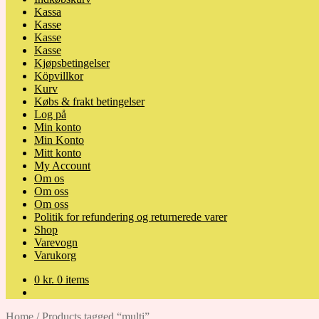
Kassa
Kasse
Kasse
Kasse
Kjøpsbetingelser
Köpvillkor
Kurv
Købs & frakt betingelser
Log på
Min konto
Min Konto
Mitt konto
My Account
Om os
Om oss
Om oss
Politik for refundering og returnerede varer
Shop
Varevogn
Varukorg
0
kr.
0 items
Home
/
Products tagged “multi”