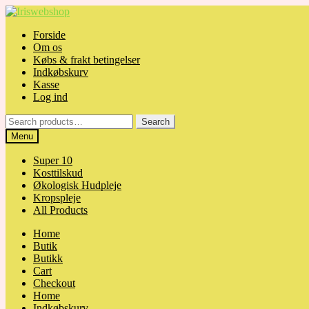
Skip
Skip
to
to
Forside
navigation
content
Om os
Købs & frakt betingelser
Indkøbskurv
Kasse
Log ind
Search
Search
for:
Menu
Super 10
Kosttilskud
Økologisk Hudpleje
Kropspleje
All Products
Home
Butik
Butikk
Cart
Checkout
Home
Indkøbskurv