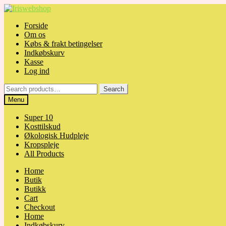
Skip
Skip
to
to
Forside
navigation
content
Om os
Købs & frakt betingelser
Indkøbskurv
Kasse
Log ind
Search
Search
for:
Menu
Super 10
Kosttilskud
Økologisk Hudpleje
Kropspleje
All Products
Home
Butik
Butikk
Cart
Checkout
Home
Indkøbskurv