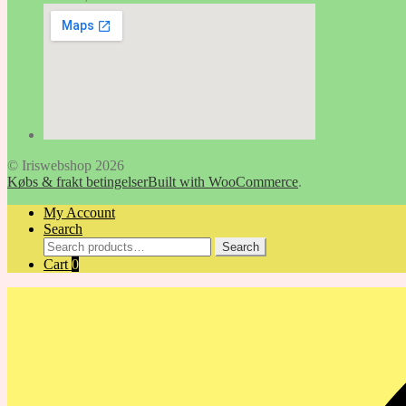
© Iriswebshop 2026
Købs & frakt betingelser
Built with WooCommerce
.
My Account
Search
Search
Search
for:
Cart
0