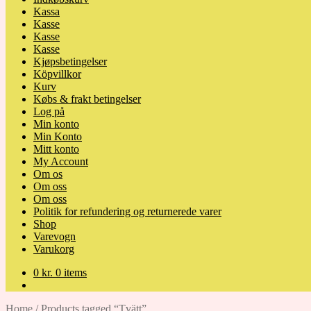
Kassa
Kasse
Kasse
Kasse
Kjøpsbetingelser
Köpvillkor
Kurv
Købs & frakt betingelser
Log på
Min konto
Min Konto
Mitt konto
My Account
Om os
Om oss
Om oss
Politik for refundering og returnerede varer
Shop
Varevogn
Varukorg
0
kr.
0 items
Home
/
Products tagged “Tvätt”