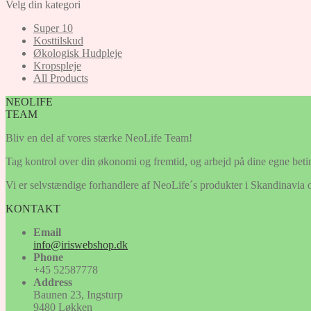
Velg din kategori
Super 10
Kosttilskud
Økologisk Hudpleje
Kropspleje
All Products
NEOLIFE
TEAM
Bliv en del af vores stærke NeoLife Team!
Tag kontrol over din økonomi og fremtid, og arbejd på dine egne betin
Vi er selvstændige forhandlere af NeoLife´s produkter i Skandinavia o
KONTAKT
Email
info@iriswebshop.dk
Phone
+45 52587778
Address
Baunen 23, Ingsturp
9480 Løkken