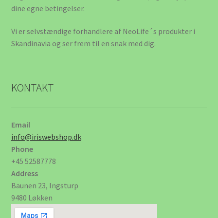
Om oss
dine egne betingelser.
Vi er selvstændige forhandlere af NeoLife´s produkter i
Politik for refundering og returnerede varer
Skandinavia og ser frem til en snak med dig.
Shop
Varevogn
KONTAKT
Varukorg
Email
info@iriswebshop.dk
Phone
+45 52587778
Address
Baunen 23, Ingsturp
9480 Løkken