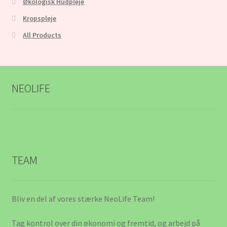
Økologisk Hudpleje
Kropspleje
Købs & frakt betingelser
All Products
Log på
Min konto
NEOLIFE
Min Konto
Mitt konto
My Account
TEAM
Om os
Bliv en del af vores stærke NeoLife Team!
Om oss
Tag kontrol over din økonomi og fremtid, og arbejd på