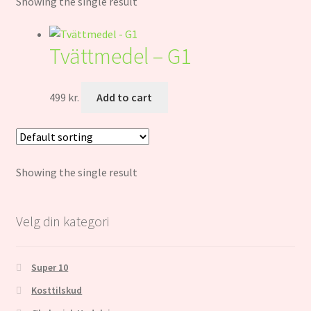
Showing the single result
Home
Indkøbskurv
Tvättmedel – G1
Kassa
499
kr.
Add to cart
Kasse
Kasse
Showing the single result
Kasse
Velg din kategori
Kjøpsbetingelser
Köpvillkor
Super 10
Kosttilskud
Kurv