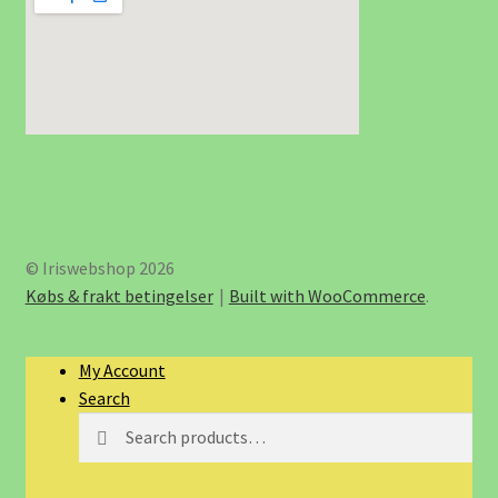
© Iriswebshop 2026
Købs & frakt betingelser
Built with WooCommerce
.
My Account
Search
Search
Search
for: