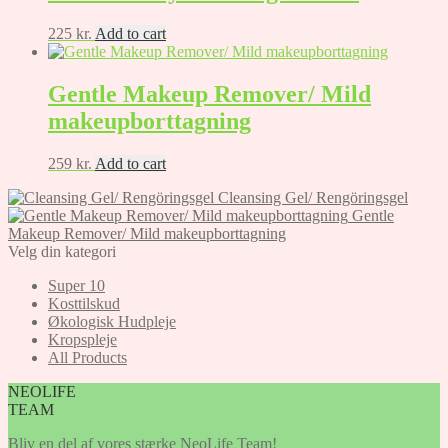
225
kr.
Add to cart
Gentle Makeup Remover/ Mild
makeupborttagning
259
kr.
Add to cart
Cleansing Gel/ Rengöringsgel
Gentle
Makeup Remover/ Mild makeupborttagning
Velg din kategori
Super 10
Kosttilskud
Økologisk Hudpleje
Kropspleje
All Products
NEOLIFE
TEAM
Bliv en del af vores stærke NeoLife Team!