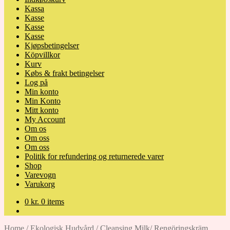
Kassa
Kasse
Kasse
Kasse
Kjøpsbetingelser
Köpvillkor
Kurv
Købs & frakt betingelser
Log på
Min konto
Min Konto
Mitt konto
My Account
Om os
Om oss
Om oss
Politik for refundering og returnerede varer
Shop
Varevogn
Varukorg
0
kr.
0 items
Home
/
Ekologisk Hudvård
/
Cleansing Milk/ Rengöringskräm