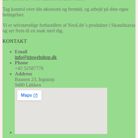
Tag kontrol over din økonomi og fremtid, og arbejd på dine egne
betingelser.
Vi er selvstændige forhandlere af NeoLife´s produkter i Skandinavia
og ser frem til en snak med dig.
KONTAKT
Email
info@iriswebshop.dk
Phone
+45 52587778
Address
Baunen 23, Ingsturp
9480 Løkken