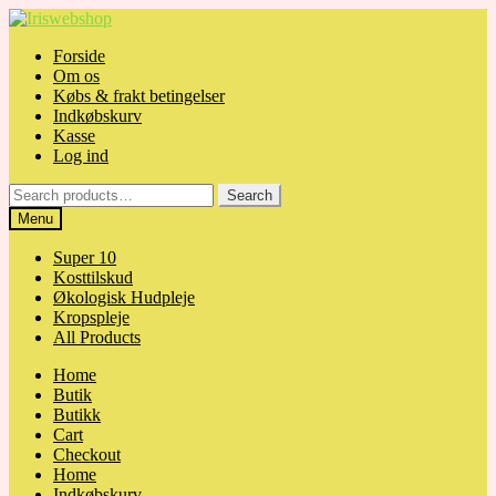
Skip
Skip
to
to
Forside
navigation
content
Om os
Købs & frakt betingelser
Indkøbskurv
Kasse
Log ind
Search
Search
for:
Menu
Super 10
Kosttilskud
Økologisk Hudpleje
Kropspleje
All Products
Home
Butik
Butikk
Cart
Checkout
Home
Indkøbskurv