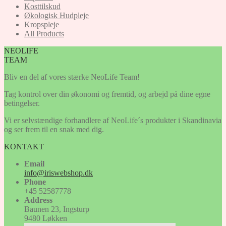
Kosttilskud
Økologisk Hudpleje
Kropspleje
All Products
NEOLIFE
TEAM
Bliv en del af vores stærke NeoLife Team!
Tag kontrol over din økonomi og fremtid, og arbejd på dine egne
betingelser.
Vi er selvstændige forhandlere af NeoLife´s produkter i Skandinavia
og ser frem til en snak med dig.
KONTAKT
Email
info@iriswebshop.dk
Phone
+45 52587778
Address
Baunen 23, Ingsturp
9480 Løkken