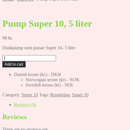
Pump Super 10, 5 liter
98
kr.
Dunkpump som passar Super 10- 5 liter.
Pump
Super
Add to cart
10,
5
Danish krone (kr.) - DKK
liter
Norwegian krone (kr) - NOK
quantity
Swedish krona (kr) - SEK
Category:
Super 10
Tags:
Rengöring
,
Super 10
Reviews (0)
Reviews
There are no reviews yet.