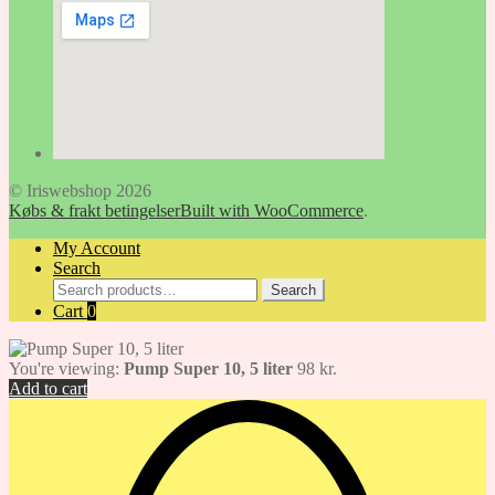
© Iriswebshop 2026
Købs & frakt betingelser
Built with WooCommerce
.
My Account
Search
Search
Search
for:
Cart
0
You're viewing:
Pump Super 10, 5 liter
98
kr.
Add to cart