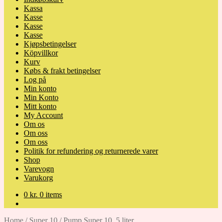
Kassa
Kasse
Kasse
Kasse
Kjøpsbetingelser
Köpvillkor
Kurv
Købs & frakt betingelser
Log på
Min konto
Min Konto
Mitt konto
My Account
Om os
Om oss
Om oss
Politik for refundering og returnerede varer
Shop
Varevogn
Varukorg
0
kr.
0 items
Home
/
Super 10
/
Pump Super 10, 5 liter